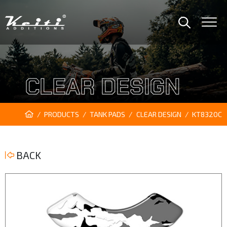
CLEAR DESIGN
PRODUCTS
TANK PADS
CLEAR DESIGN
KT8320C
BACK