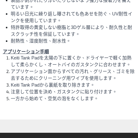
製品が剥がれたり浮いたりしないよう強力な接着力を備え
ています。
明るい日光に繰り返し曝されても色あせを防ぐ、UV耐性イ
ンクを使用しています。
特許取得の黄変しない樹脂と3Dゲル層により、耐久性と耐
スクラッチ性を保証しています。
耐熱性、湿度耐性、耐水性。
アプリケーション手順
Keiti Tank Padを太陽の下に置くか、ドライヤーで軽く加熱
して柔らかくし、オートバイのガスタンクに合わせます。
アプリケーション面からすべての汚れ、グリース、ゴミを除
去するためにクリーニング用ワイプを使用します。
Keiti Tank Padから裏紙を取り除きます。 
注意して位置を決め、ガスタンクに貼り付けます。 
一方から始めて、空気の泡をなくします。