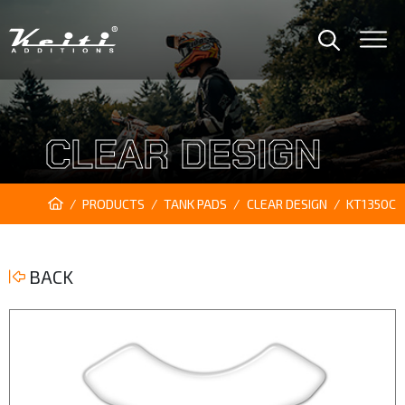
CLEAR DESIGN
PRODUCTS
TANK PADS
CLEAR DESIGN
KT1350C
BACK