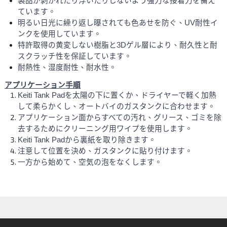
製品が剥がれたり浮いたりしないよう強力な接着力を備え
ています。
明るい日光に繰り返し曝されても色あせを防ぐ、UV耐性イ
ンクを使用しています。
特許取得の黄変しない樹脂と3Dゲル層により、耐久性と耐
スクラッチ性を保証しています。
耐熱性、湿度耐性、耐水性。
アプリケーション手順
Keiti Tank Padを太陽の下に置くか、ドライヤーで軽く加熱
して柔らかくし、オートバイのガスタンクに合わせます。
アプリケーション面からすべての汚れ、グリース、ゴミを除
去するためにクリーニング用ワイプを使用します。
Keiti Tank Padから裏紙を取り除きます。 
注意して位置を決め、ガスタンクに貼り付けます。 
一方から始めて、空気の泡をなくします。