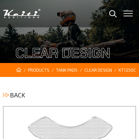
CLEAR DESIGN
PRODUCTS
TANK PADS
CLEAR DESIGN
KT1250C
BACK